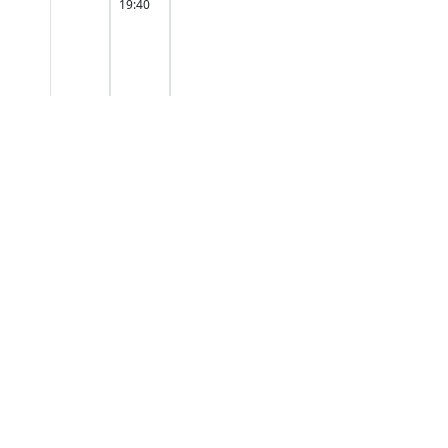
19:40
Вт
9:00 -
10:35
10:45 -
12:20
12:40 -
Исайчикова Н.И.
14:15
4-16 (2)
14:35 -