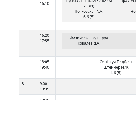
ПрактУстнПисьмРеч(2-ой
ПрактУс
16:10
ИнЯз)
Полховская А.А.
Не
6-6 (5)
16:20 -
Физическая культура
17:55
Ковалев Д.А.
18:05 -
ОснНауч-ПедДеят
19:40
Штейнер И.Ф.
4-6 (5)
Вт
9:00 -
10:35
10:45 -
12:20
12:40 -
Философия
14:15
Филипчик М.А.
2-19 (5)