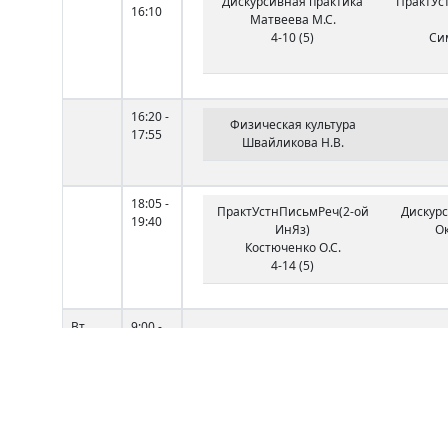
Дискурсивная практика
ПрактУс
16:10
Матвеева М.С.
4-10 (5)
Си
16:20 -
Физическая культура
17:55
Швайликова Н.В.
18:05 -
ПрактУстнПисьмРеч(2-ой
Дискурс
19:40
ИнЯз)
Ок
Костюченко О.С.
4-14 (5)
Вт
9:00 -
10:35
10:45 -
12:20
12:40 -