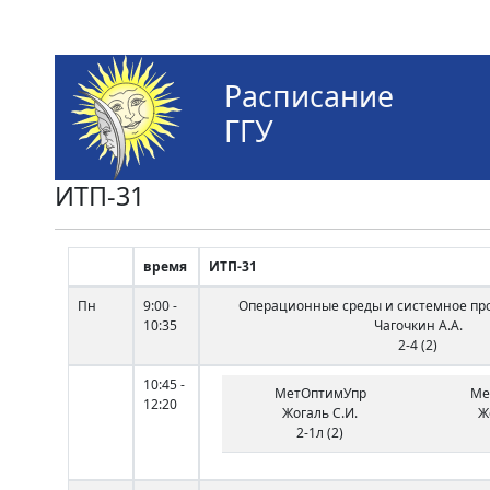
Расписание
ГГУ
ИТП-31
время
ИТП-31
Пн
9:00 -
Операционные среды и системное п
10:35
Чагочкин А.А.
2-4 (2)
10:45 -
МетОптимУпр
Ме
12:20
Жогаль С.И.
Ж
2-1л (2)