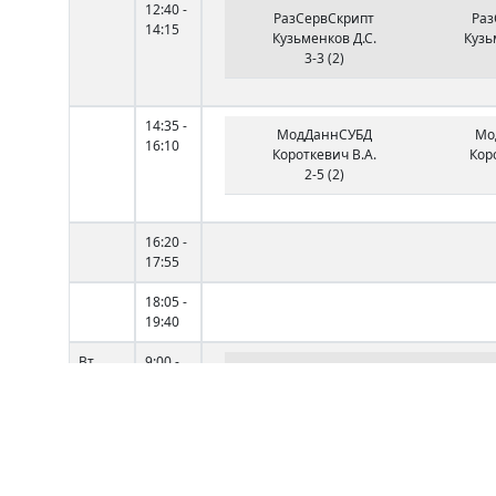
12:40 -
РазСервСкрипт
Раз
14:15
Кузьменков Д.С.
Кузь
3-3 (2)
14:35 -
МодДаннСУБД
Мо
16:10
Короткевич В.А.
Кор
2-5 (2)
16:20 -
17:55
18:05 -
19:40
Вт
9:00 -
Методы трансляции
Метод
10:35
Каморникова Т.Я.
Пис
10:45 -