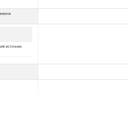
ремени
кий источник
рики