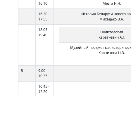
16:10
Мезга Н.Н.
16:20 -
История Беларуси нового в
17:55
Михедько В.А.
18:05 -
Политология
19:40
Караткевич А.Г.
Музейный предмет как историчес
Корникова Н.В.
Вт
9:00 -
10:35
10:45 -
12:20
12:40 -
14:15
14:35 -
История стран Азии и Аф
16:10
Мезга Н.Н.