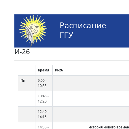
Расписание
ГГУ
И-26
время
И-26
Пн
9:00 -
10:35
10:45 -
12:20
12:40 -
14:15
14:35 -
История нового време