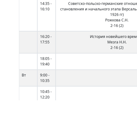
14:35 -
Советско-польско-германские отнош
16:10
становления и начального этапа Версаль
1926 гг)
Рожкова С.Н.
2-16 (2)
16:20 -
История новейшего вре
17:55
Мезга Н.Н.
2-16 (2)
18:05 -
19:40
Вт
9:00 -
10:35
10:45 -
12:20
12:40 -
14:15
14:35 -
Международные отношения в Центр и Вос
16:10
18 вв.
Черепко С.А.