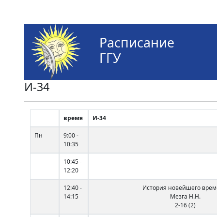
Расписание
ГГУ
И-34
время
И-34
Пн
9:00 -
10:35
10:45 -
12:20
12:40 -
История новейшего вре
14:15
Мезга Н.Н.
2-16 (2)