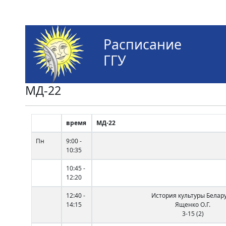
Расписание
ГГУ
МД-22
время
МД-22
Пн
9:00 -
10:35
10:45 -
12:20
12:40 -
История культуры Белар
14:15
Ященко О.Г.
3-15 (2)