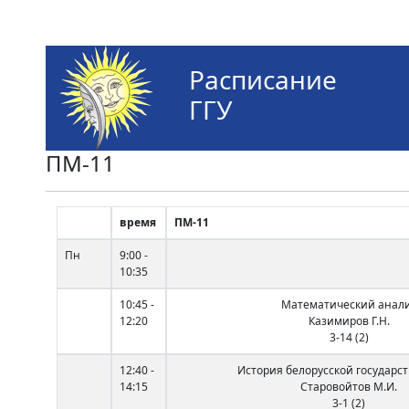
Расписание
ГГУ
ПМ-11
время
ПМ-11
Пн
9:00 -
10:35
10:45 -
Математический анал
12:20
Казимиров Г.Н.
3-14 (2)
12:40 -
История белорусской государс
14:15
Старовойтов М.И.
3-1 (2)