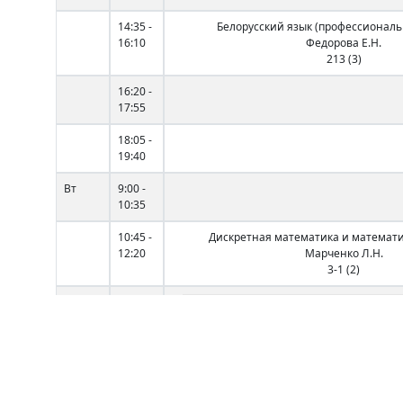
14:35 -
Белорусский язык (профессиональ
16:10
Федорова Е.Н.
213 (3)
16:20 -
17:55
18:05 -
19:40
Вт
9:00 -
10:35
10:45 -
Дискретная математика и математи
12:20
Марченко Л.Н.
3-1 (2)
12:40 -
РазрКрПлатПрил
14:15
Грицкова В.А.
3-3 (2)
14:35 -