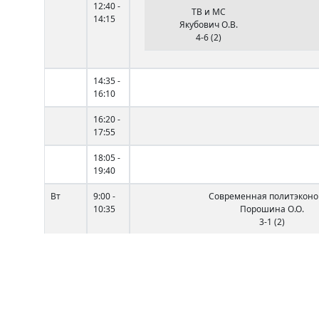
12:40 -
ТВ и МС
14:15
Якубович О.В.
4-6 (2)
14:35 -
16:10
16:20 -
17:55
18:05 -
19:40
Вт
9:00 -
Современная политэкон
10:35
Порошина О.О.
3-1 (2)
10:45 -
Технологии программиро
12:20
Кузьменков Д.С.
3-6 (2)
12:40 -
Теоретическая механи
14:15
Рябченко Н.В.