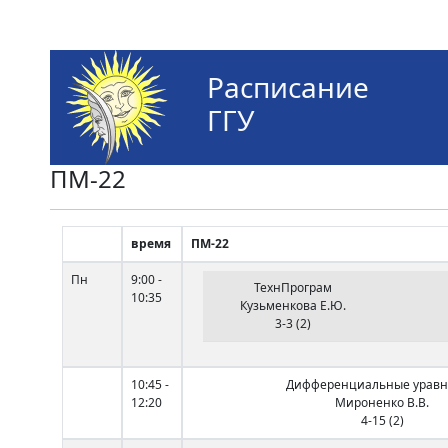
Расписание
ГГУ
ПМ-22
время
ПМ-22
Пн
9:00 -
ТехнПрограм
10:35
Кузьменкова Е.Ю.
3-3 (2)
10:45 -
Дифференциальные урав
12:20
Мироненко В.В.
4-15 (2)