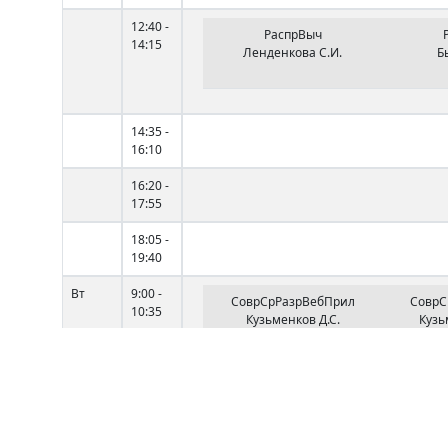
12:40 -
РаспрВыч
14:15
Ленденкова С.И.
Б
14:35 -
16:10
16:20 -
17:55
18:05 -
19:40
Вт
9:00 -
СоврСрРазрВебПрил
СоврС
10:35
Кузьменков Д.С.
Кузь
2-2 (2)
10:45 -
12:20