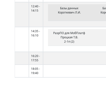
12:40 -
Базы данных
Ба
14:15
Короткевич Л.И.
Кор
14:35 -
РазрПО для МобПлатф
16:10
Процкая Т.В.
2-1п (2)
16:20 -
17:55
18:05 -
19:40
Вт
9:00 -
СовПлатфПрограмм
СовП
10:35
Киргинцева С.В.
Лен
1-1 (2)