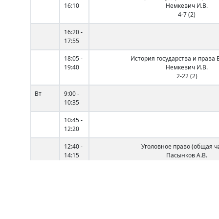
16:10
Немкевич И.В.
4-7 (2)
16:20 -
17:55
18:05 -
История государства и права 
19:40
Немкевич И.В.
2-22 (2)
Вт
9:00 -
10:35
10:45 -
12:20
12:40 -
Уголовное право (общая ч
14:15
Пасынков А.В.
1-8 (2)
14:35 -
Физическая культура
16:10
Гончар Н.А.