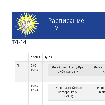
Расписание
ГГУ
ТД-14
время
ТД-14
Пн
9:00 -
ЛегкАтлетИ МетодПреп
ЛегкАт
10:35
Лубочкина Е.Н.
К
10:45 -
Иностранный язык
Инос
12:20
Нестеренко А.Г.
Кази
223 (3)