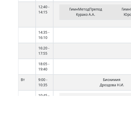
12:40 -
ГимнМетодПрепод
Гимн
14:15
Курако А.А.
Юро
14:35 -
16:10
16:20 -
17:55
18:05 -
19:40
Вт
9:00 -
Биохимия
10:35
Дроздова Н.И.
10:45 -
ЛегкАтлетИ МетодПреп
ЛегкАт
12:20
Лубочкина Е.Н.
К
12:40 -
ОснТеорМетИзбрВидаСпорт
14:15
Коняхин М.В.