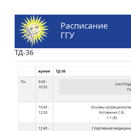
Расписание
ГГУ
ТД-36
время
ТД-36
Пн
9:00 -
СистПод
10:35
Пи
10:45 -
Основы нутрициологи
12:20
Котовенко С.В.
1-1 (8)
12:40 -
Спортивная медицин