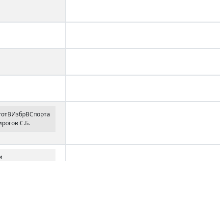
готВИзбрВСпорта
рогов С.Б.
и