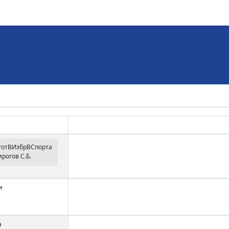
готВИзбрВСпорта
рогов С.Б.
и
а