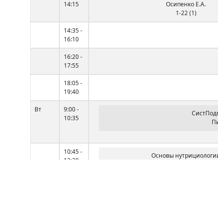
14:15
Осипенко Е.А.
1-22 (1)
14:35 -
16:10
16:20 -
17:55
18:05 -
19:40
Вт
9:00 -
СистПод
10:35
Пи
10:45 -
Основы нутрициологи
12:20
Котовенко С.В.
1-8 (1)
Физиология спорта
Бондаренко А.Е.
1-8 (1)