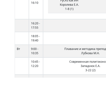
РусЯз как ИН
16:10
Королева Е.А.
1-8 (1)
16:20 -
17:55
18:05 -
19:40
Вт
9:00 -
Плавание и методика препо
10:35
Лубкова М.Н.
10:45 -
Современная политэкон
12:20
Западнюк Е.А.
3-22 (2)
12:40 -
Цивилизация и олимпи
14:15
Иванов С.А.
1-8 (1)
14:35 -
16:10