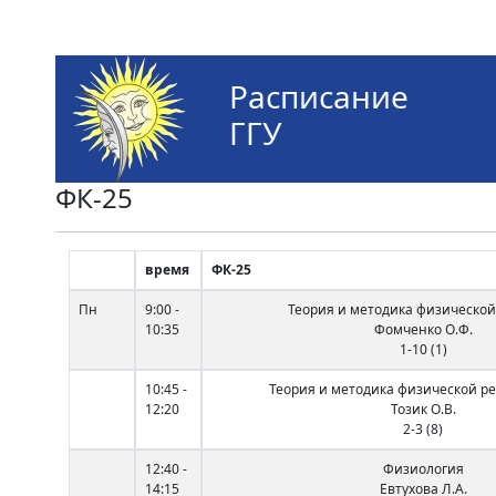
Расписание
ГГУ
ФК-25
время
ФК-25
Пн
9:00 -
Теория и методика физической
10:35
Фомченко О.Ф.
1-10 (1)
10:45 -
Теория и методика физической р
12:20
Тозик О.В.
2-3 (8)
12:40 -
Физиология
14:15
Евтухова Л.А.