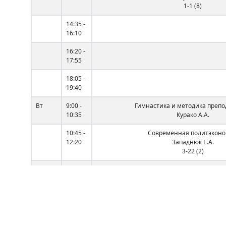
1-1 (8)
14:35 -
16:10
16:20 -
17:55
18:05 -
19:40
Вт
9:00 -
Гимнастика и методика преп
10:35
Курако А.А.
10:45 -
Современная политэкон
12:20
Западнюк Е.А.
3-22 (2)
12:40 -
Легкая атлетика и методика пр
14:15
Трофимович И.И.
14:35 -
16:10
16:20 -