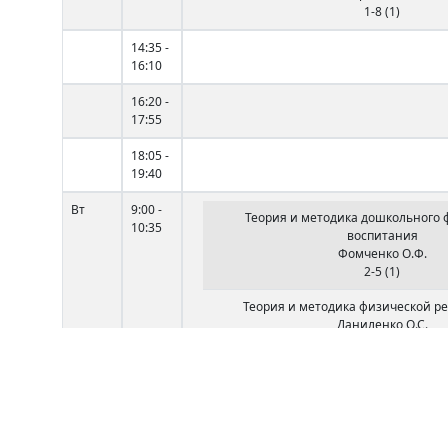
1-8 (1)
14:35 -
16:10
16:20 -
17:55
18:05 -
19:40
Вт
9:00 -
Теория и методика дошкольного 
10:35
воспитания
Фомченко О.Ф.
2-5 (1)
Теория и методика физической р
Даниленко О.С.
10:45 -
Спортивная медицин
12:20
Мельников С.В.
1-1 (8)