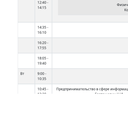
12:40 -
Физич
14:15
Ко
14:35 -
16:10
16:20 -
17:55
18:05 -
19:40
Вт
9:00 -
10:35
10:45 -
Предпринимательство в сфере информа
12:20
Барташевич Н.И.
5-1 (4)
12:40 -
Web-программировани
14:15
Дорошев Д.В.
3-23 (4)