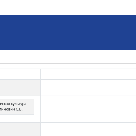
еская культура
инович С.В.