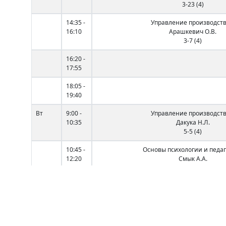
3-23 (4)
14:35 -
Управление производст
16:10
Арашкевич О.В.
3-7 (4)
16:20 -
17:55
18:05 -
19:40
Вт
9:00 -
Управление производст
10:35
Дакука Н.Л.
5-5 (4)
10:45 -
Основы психологии и педа
12:20
Смык А.А.
5-2 (4)
12:40 -
Международная эконом
14:15
Кадол Н.Ф.
3-2 (4)
14:35 -
Маркетинг