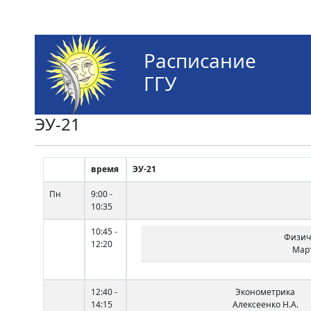
Расписание
ГГУ
ЭУ-21
время
ЭУ-21
Пн
9:00 -
10:35
10:45 -
Физич
12:20
Март
12:40 -
Эконометрика
14:15
Алексеенко Н.А.