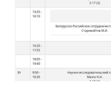
2-17 (2)
14:35 -
16:10
Белорусско-Российское сотрудничеств
Старовойтов М.И.
16:20 -
17:55
18:05 -
19:40
Вт
9:00 -
Научно-исследовательский 
10:35
Мезга Н.Н.
3-10 (2)
10:45 -
12:20
12:40 -
14:15