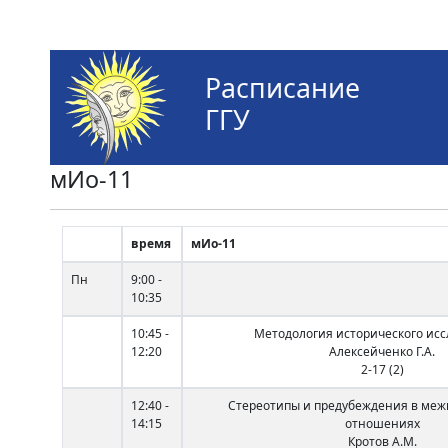
Расписание
ГГУ
мИо-11
время
мИо-11
Пн
9:00 -
10:35
10:45 -
Методология исторического ис
12:20
Алексейченко Г.А.
2-17 (2)
12:40 -
Стереотипы и предубеждения в ме
14:15
отношениях
Кротов А.М.