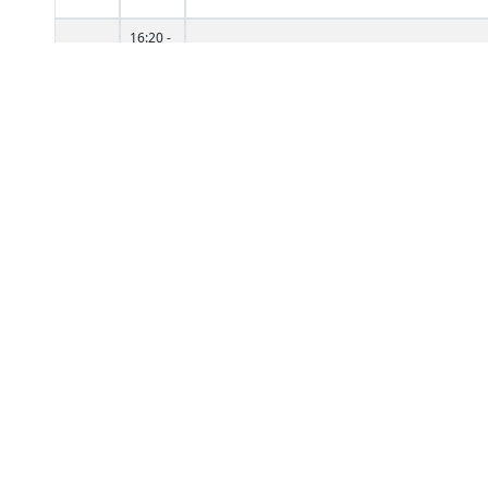
16:20 -
17:55
18:05 -
19:40
Вт
9:00 -
10:35