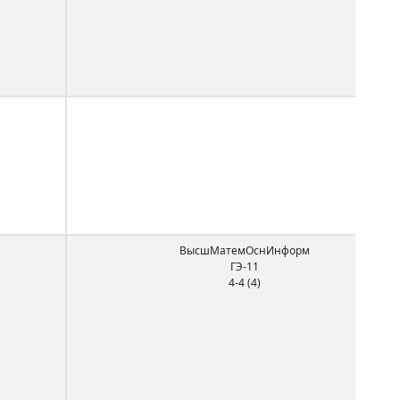
ВысшМатемОснИнформ
ГЭ-11
4-4 (4)