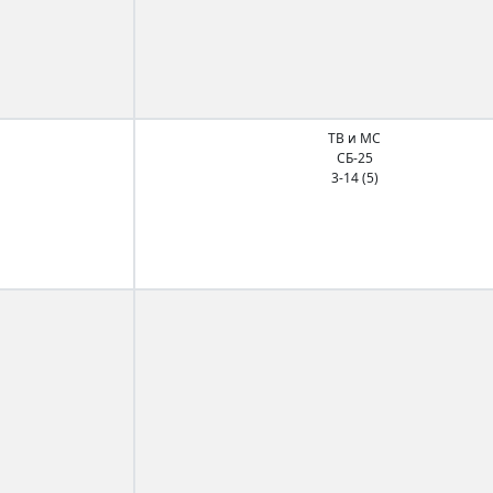
ТВ и МС
СБ-25
3-14 (5)